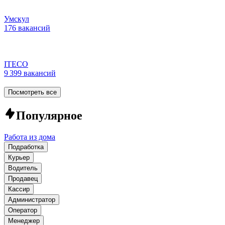
Умскул
176 вакансий
ITECO
9 399 вакансий
Посмотреть все
Популярное
Работа из дома
Подработка
Курьер
Водитель
Продавец
Кассир
Администратор
Оператор
Менеджер